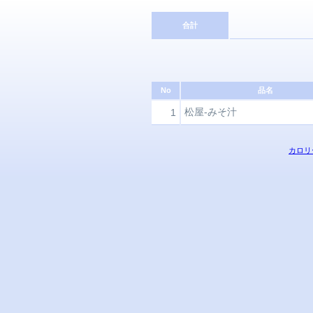
合計
No
品名
松屋-みそ汁
1
カロリ