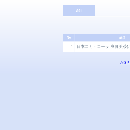
合計
No
品名
日本コカ・コーラ-爽健美茶(
1
カロリ