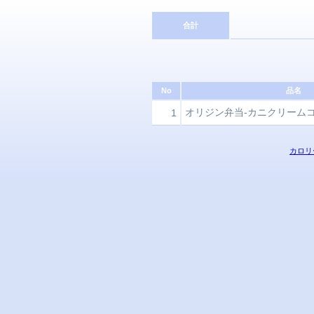
合計
No
品名
オリジン弁当-カニクリーム
1
カロリ