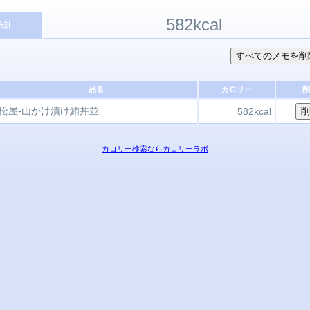
582kcal
合計
品名
カロリー
削
松屋-山かけ漬け鮪丼並
582kcal
カロリー検索ならカロリーラボ