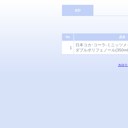
合計
No
品名
日本コカ･コーラ-ミニッツメ
1
ダブルポリフェノール(350ml
カロリ