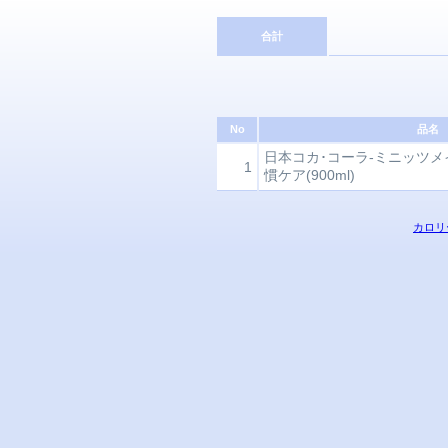
合計
No
品名
日本コカ･コーラ-ミニッツ
1
慣ケア(900ml)
カロリ