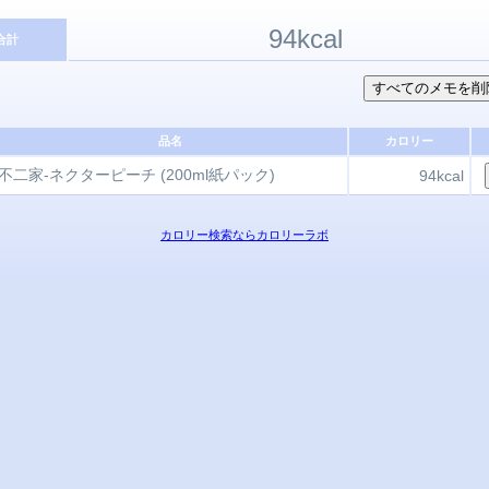
94kcal
合計
品名
カロリー
不二家-ネクターピーチ (200ml紙パック)
94kcal
カロリー検索ならカロリーラボ