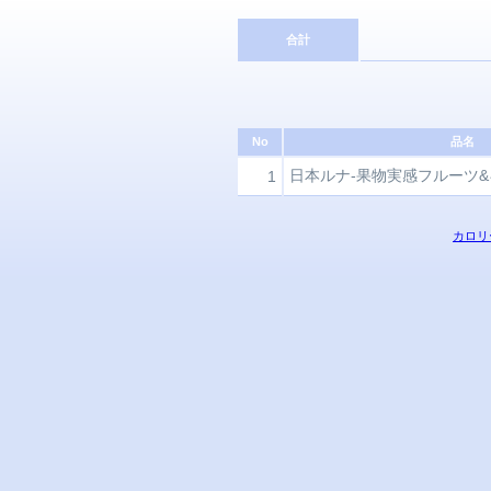
合計
No
品名
日本ルナ-果物実感フルーツ
1
カロリ