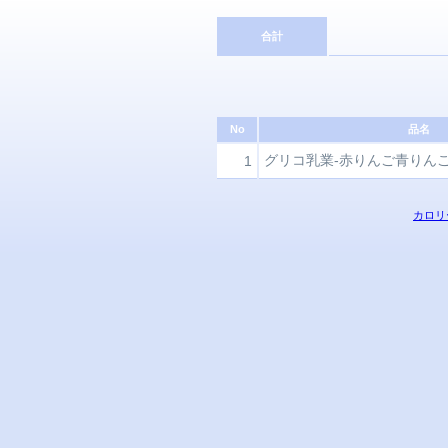
合計
No
品名
グリコ乳業-赤りんご青りんご3
1
カロリ