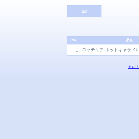
合計
No
品名
ロッテリア-ホットキャラメ
1
カロリ