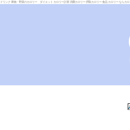
ドリンク 果物・野菜のカロリー ダイエット カロリー計算 消費カロリー 摂取カロリー 食品 カロリー ならカ