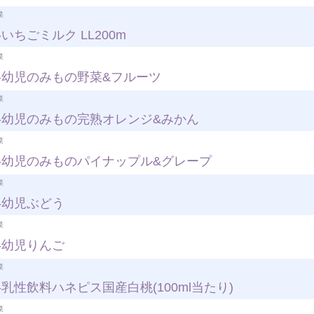
菜
いちごミルク LL200m
菜
-幼児のみもの野菜&フルーツ
菜
-幼児のみもの完熟オレンジ&みかん
菜
-幼児のみものパイナップル&グレープ
菜
-幼児ぶどう
菜
-幼児りんご
菜
乳性飲料ハネピス国産白桃(100ml当たり)
菜